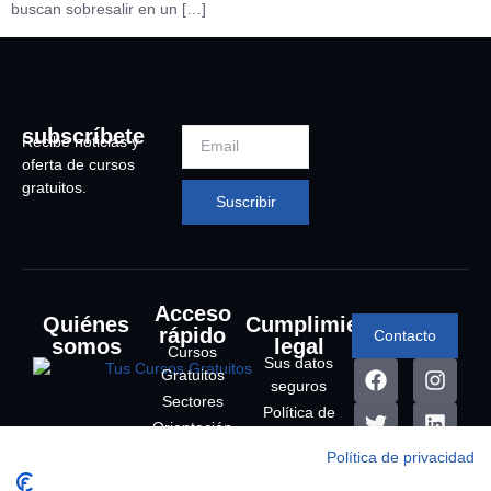
buscan sobresalir en un […]
subscríbete
Recibe noticias y
oferta de cursos
gratuitos.
Suscribir
Acceso
Quiénes
Cumplimiento
rápido
Contacto
somos
legal
Cursos
Sus datos
Gratuitos
seguros
Sectores
Política de
Orientación
privacidad
laboral
Política de privacidad
Política de
Contacto
cookies