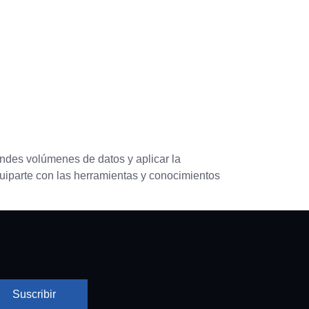
Telf. +34 616304211
Contacto
randes volúmenes de datos y aplicar la
quiparte con las herramientas y conocimientos
Suscribir