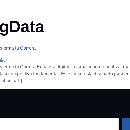
Cómo
Orientación
Quiénes
Noticias
funciona
laboral
somos
igData
nsforma tu Carrera
ansforma tu Carrera En la era digital, la capacidad de analizar g
ventaja competitiva fundamental. Este curso está diseñado para e
al actual. […]