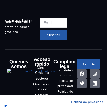
subscríbete
Recibe noticias y
oferta de cursos
gratuitos.
Suscribir
Acceso
Quiénes
Cumplimiento
rápido
Contacto
somos
legal
Cursos
Sus datos
Gratuitos
seguros
Sectores
Política de
Orientación
privacidad
laboral
Política de
Contacto
cookies
Política de privacidad